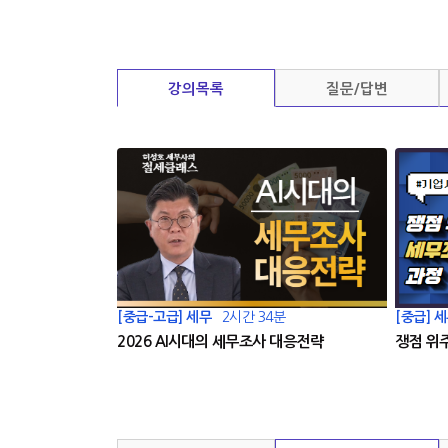
강의목록
질문/답변
[중급-고급] 세무
2시간 34분
[중급] 
2026 AI시대의 세무조사 대응전략
쟁점 위