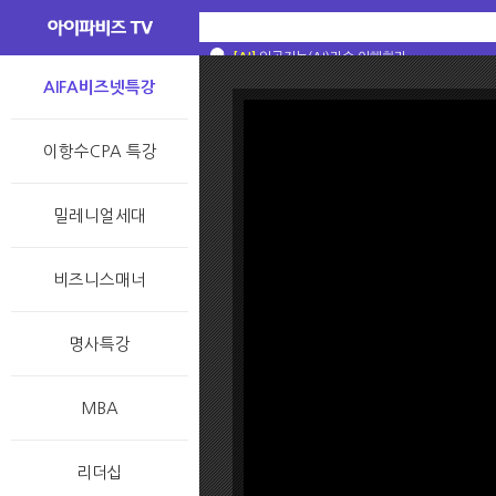
[AI]
[AI]
[AI]
[AI]
스스로 생각할 수 있는 기계를 왜 만들었을까
인공지능? 머신러닝? 딥러닝? 그 차이는 무
인공지능, 머신러닝, 딥러닝? 대체 차이가 뭐야
[술술과학] 일반인이 알아야 할 AI 상식 : A
[AI]
인공지능(AI)기술 이해하기
AIFA비즈넷특강
이항수CPA 특강
밀레니얼세대
비즈니스매너
명사특강
MBA
리더십