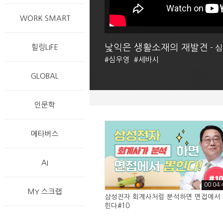
WORK SMART
낯익은 생활소재의 재발견
힐링LIFE
- 
#
심우영
#
세바시
GLOBAL
인문학
메타버스
AI
00:04:
MY 스크랩
삼성전자 회계사처럼 분석하면 면접에서
힌다#10