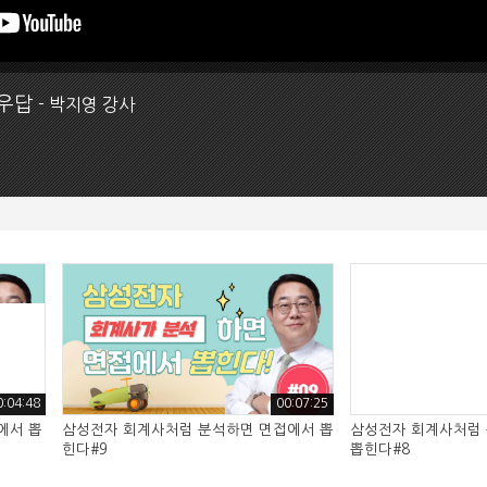
문우답
- 박지영 강사
0:04:48
00:07:25
에서 뽑
삼성전자 회계사처럼 분석하면 면접에서 뽑
삼성전자 회계사처럼
힌다#9
뽑힌다#8