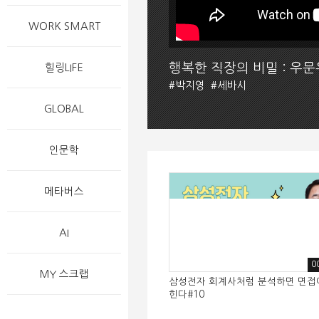
WORK SMART
행복한 직장의 비밀 : 우
힐링LIFE
#
박지영
#
세바시
GLOBAL
인문학
메타버스
AI
0
MY 스크랩
삼성전자 회계사처럼 분석하면 면접
힌다#10