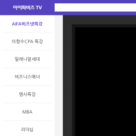
AIFA비즈넷특강
이항수CPA 특강
밀레니얼세대
비즈니스매너
명사특강
MBA
리더십