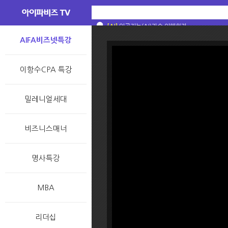
[AI]
[AI]
[AI]
[AI]
스스로 생각할 수 있는 기계를 왜 만들었을까
인공지능? 머신러닝? 딥러닝? 그 차이는 무
인공지능, 머신러닝, 딥러닝? 대체 차이가 뭐야
[술술과학] 일반인이 알아야 할 AI 상식 : A
[AI]
인공지능(AI)기술 이해하기
AIFA비즈넷특강
이항수CPA 특강
밀레니얼세대
비즈니스매너
명사특강
MBA
리더십