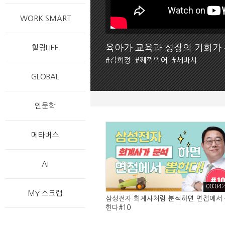
WORK SMART
육아가 교육과 성장의 기회가
힐링LIFE
#
김희정
#
째깍악어
#
세바시
GLOBAL
인문학
메타버스
AI
00:04:
MY 스크랩
삼성전자 회계사처럼 분석하면 면접에서
힌다#10