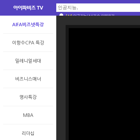
[AI]
[AI]
[AI]
[AI]
스스로 생각할 수 있는 기계를 왜 만들었을까
인공지능? 머신러닝? 딥러닝? 그 차이는 무
인공지능, 머신러닝, 딥러닝? 대체 차이가 뭐야
[술술과학] 일반인이 알아야 할 AI 상식 : A
[AI]
인공지능(AI)기술 이해하기
AIFA비즈넷특강
이항수CPA 특강
밀레니얼세대
비즈니스매너
명사특강
MBA
리더십