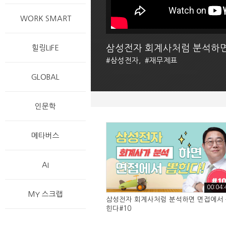
WORK SMART
삼성전자 회계사처럼 분석하면
힐링LIFE
#
삼성전자,
#
재무제표
GLOBAL
인문학
메타버스
AI
00:04:
MY 스크랩
삼성전자 회계사처럼 분석하면 면접에서
힌다#10