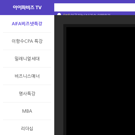
[AI]
[AI]
[AI]
[AI]
스스로 생각할 수 있는 기계를 왜 만들었을까
인공지능? 머신러닝? 딥러닝? 그 차이는 무
인공지능, 머신러닝, 딥러닝? 대체 차이가 뭐야
[술술과학] 일반인이 알아야 할 AI 상식 : A
[AI]
인공지능(AI)기술 이해하기
AIFA비즈넷특강
이항수CPA 특강
밀레니얼세대
비즈니스매너
명사특강
MBA
리더십