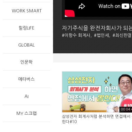
WORK SMART
자기주식을 완전자회사가 되는
힐링LIFE
#
이항수 회계사,
#
법인세,
#
최신판결
GLOBAL
인문학
메타버스
AI
00:04:
MY 스크랩
삼성전자 회계사처럼 분석하면 면접에서
힌다#10