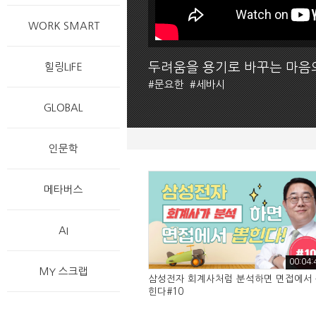
WORK SMART
두려움을 용기로 바꾸는 마음
힐링LIFE
#
문요한
#
세바시
GLOBAL
인문학
메타버스
AI
00:04:
MY 스크랩
삼성전자 회계사처럼 분석하면 면접에서
힌다#10