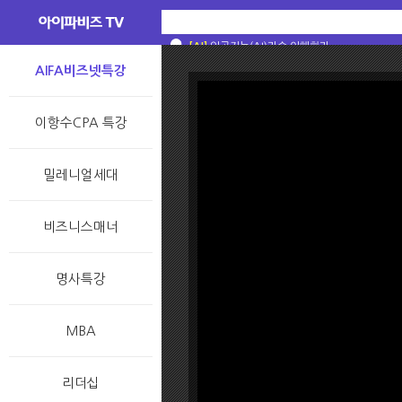
[AI]
[AI]
[AI]
[AI]
스스로 생각할 수 있는 기계를 왜 만들었을까
인공지능? 머신러닝? 딥러닝? 그 차이는 무
인공지능, 머신러닝, 딥러닝? 대체 차이가 뭐야
[술술과학] 일반인이 알아야 할 AI 상식 : A
[AI]
인공지능(AI)기술 이해하기
AIFA비즈넷특강
이항수CPA 특강
밀레니얼세대
비즈니스매너
명사특강
MBA
리더십