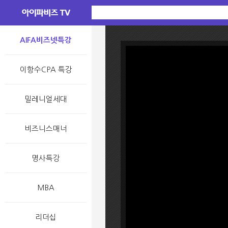
AIFA비즈넷특강
이항수CPA 특강
밀레니얼세대
비즈니스매너
명사특강
MBA
리더십