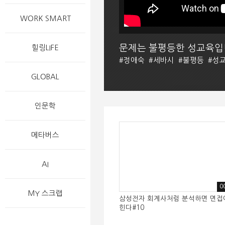
WORK SMART
문제는 불평등한 성교육
힐링LIFE
#
정애숙
#
세바시
#
불평등
#
성
GLOBAL
인문학
메타버스
AI
0
MY 스크랩
삼성전자 회계사처럼 분석하면 면접
힌다#10