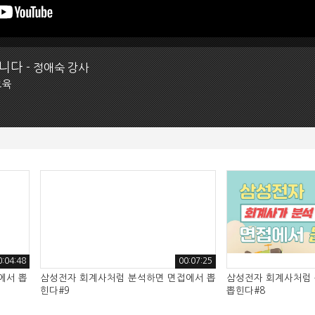
입니다
- 정애숙 강사
교육
0:04:48
00:07:25
에서 뽑
삼성전자 회계사처럼 분석하면 면접에서 뽑
삼성전자 회계사처럼
힌다#9
뽑힌다#8