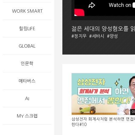
WORK SMART
젊은 세대의 양성혐오를 읽
힐링LIFE
#
정지우
#
세바시
#
양성
GLOBAL
인문학
메타버스
AI
0
MY 스크랩
삼성전자 회계사처럼 분석하면 면접
힌다#10