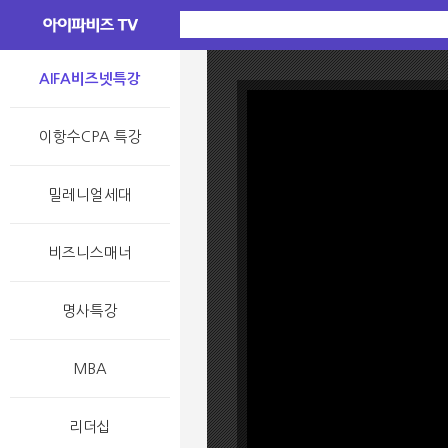
AIFA비즈넷특강
이항수CPA 특강
밀레니얼세대
비즈니스매너
명사특강
MBA
리더십