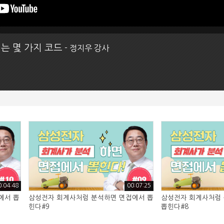
는 몇 가지 코드
- 정지우 강사
0:04:48
00:07:25
에서 뽑
삼성전자 회계사처럼 분석하면 면접에서 뽑
삼성전자 회계사처럼
힌다#9
뽑힌다#8