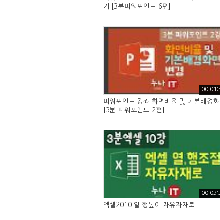
기 [3분파워포인트 6편]
00:01:
파워포인트 강좌 화면비율 및 기본배경
[3분 파워포인트 2편]
00:03:
엑셀2010 열 행높이 자유자재로