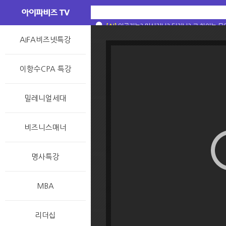
[AI]
[AI]
[AI]
[AI]
인공지능(AI)기술 이해하기
스스로 생각할 수 있는 기계를 왜 만들었을까
인공지능? 머신러닝? 딥러닝? 그 차이는 무
[술술과학] 일반인이 알아야 할 AI 상식 : A
[AI]
인공지능, 머신러닝, 딥러닝? 대체 차이가 뭐야
AIFA비즈넷특강
이항수CPA 특강
밀레니얼세대
비즈니스매너
명사특강
MBA
리더십