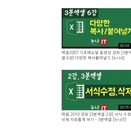
00:04:
엑셀2007 기초메뉴얼 동영상 강좌 [3분
셀 6강] 다양한 복사붙여넣기 [누나it]
00:05:
엑셀 2010 강좌 [3분엑셀 2강] 서식 수정
삭제 자유롭게 하기 - 3분엑셀 [누나IT]