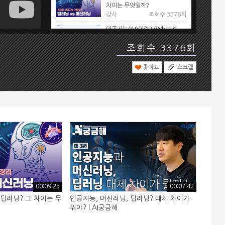
차이는 무엇일까?
강사
조회수 3376회
인공지능(AI)이란? (What is
AI?)
조회수 3376회
강사
조회수 2253회
[아주 쉬운 인공지능 정의] 인공
좋아요
스크랩
지능이 무엇일까요? 컴퓨터랑 뭐
가 다를까요?
강사
조회수 2224회
이제 AI가 정말로 무서울 지경...
AI는 도대체 어디까지 발전해서
미래 인류를 어떻게 바꿀까?
강사
조회수 2220회
00:09:25
00:07:42
딥러닝? 그 차이는 무
인공지능, 머신러닝, 딥러닝? 대체 차이가
뭐야? l AI궁금해