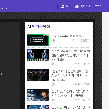
님
홈페이지 바로가기
식채널e
AI
인기동영상
인공지능(AI)기술 이해하기
강사
조회수 3862회
스스로 생각할 수 있는 기계를 왜
만들었을까? 인공지능의 역사 |
지식채널e
강사
조회수 3787회
[술술과학] 일반인이 알아야 할
AI 상식 : AI의 역사 | 카오스 첨
단기술 시리즈
강사
조회수 3526회
인공지능, 머신러닝, 딥러닝? 대
체 차이가 뭐야? l AI궁금해
강사
조회수 3463회
인공지능? 머신러닝? 딥러닝? 그