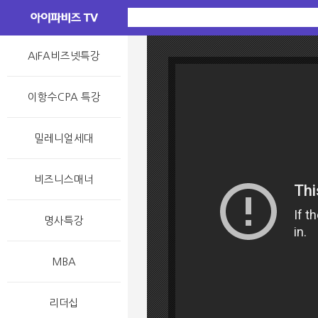
AIFA비즈넷특강
이항수CPA 특강
밀레니얼세대
비즈니스매너
명사특강
MBA
리더십