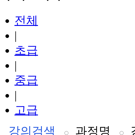
전체
|
초급
|
중급
|
고급
강의검색
과정명